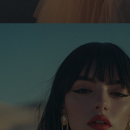
2
3
5
5
6
7
8
9
10
11
12
13
14
15
16
17
18
19
20
21
22
23
24
25
26
27
28
29
30
31
1
2
3
4
5
ЕЧЕСКИЕ ДНИ ИСПОЛНЕНИЯ ВОЛИ БОГА
▇ ▇