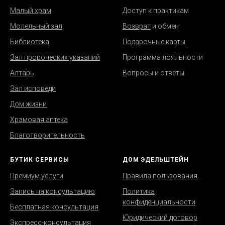
Малый храм
Д
оступ к практикам
Молельный зал
Возврат
и обмен
Библиотека
Подарочные карты
Зал пророческих указаний
Программа лояльности
Алтарь
В
опросы и ответы
Зал исповеди
Дом жизни
Храмовая аптека
Благотворительность
БУТИК СЕРВИСЫ
ДОМ ЭДЕЛЬШТЕЙН
Премиум услуги
Правила пользования
Запись на консультацию
Политика
конфиденциальности
Бесплатная консультация
Юридический договор
Экспресс-консультация