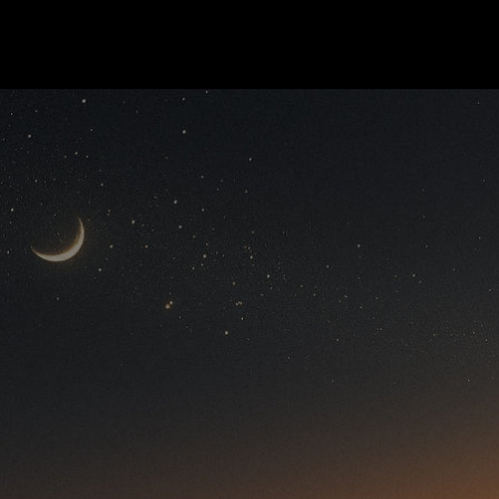
Дни почитания Высших Сил и
прославления Бога, включающие в
себя чтение сакральных молитв и
проведение праздничных трапез