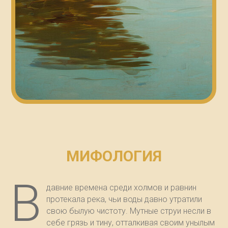
МИФОЛОГИЯ
В
давние времена среди холмов и равнин
протекала река, чьи воды давно утратили
свою былую чистоту. Мутные струи несли в
себе грязь и тину, отталкивая своим унылым