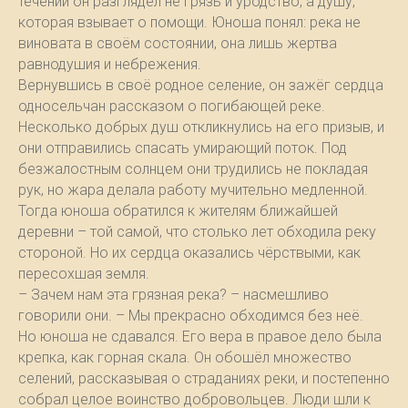
течении он разглядел не грязь и уродство, а душу,
которая взывает о помощи. Юноша понял: река не
виновата в своём состоянии, она лишь жертва
равнодушия и небрежения.
Вернувшись в своё родное селение, он зажёг сердца
односельчан рассказом о погибающей реке.
Несколько добрых душ откликнулись на его призыв, и
они отправились спасать умирающий поток. Под
безжалостным солнцем они трудились не покладая
рук, но жара делала работу мучительно медленной.
Тогда юноша обратился к жителям ближайшей
деревни – той самой, что столько лет обходила реку
стороной. Но их сердца оказались чёрствыми, как
пересохшая земля.
– Зачем нам эта грязная река? – насмешливо
говорили они. – Мы прекрасно обходимся без неё.
Но юноша не сдавался. Его вера в правое дело была
крепка, как горная скала. Он обошёл множество
селений, рассказывая о страданиях реки, и постепенно
собрал целое воинство добровольцев. Люди шли к