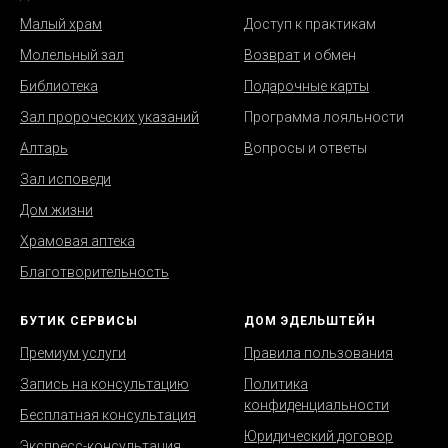
Малый храм
Д
оступ к практикам
Молельный зал
Возврат
и обмен
Библиотека
Подарочные карты
Зал пророческих указаний
Программа лояльности
Алтарь
В
опросы и ответы
Зал исповеди
Дом жизни
Храмовая аптека
Благотворительность
БУТИК СЕРВИСЫ
ДОМ ЭДЕЛЬШТЕЙН
Премиум услуги
Правила пользования
Запись на консультацию
Политика
конфиденциальности
Бесплатная консультация
Юридический договор
Экспресс-консультация