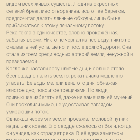
видом всех живых существ. Люди из окрестных
селений брезгливо отворачивались от её берегов,
предпочитая делать длинные обходы, лишь бы не
приближаться к этому печальному потоку.
Река текла в одиночестве, словно прокажённая,
забытая всеми. Никто не черпал из неё воду, никто не
омывал в ней усталые ноги после долгой дороги. Она
стала изгоем среди водных артерий земли, ненужной и
презираемой.
Когда же настали засушливые дни, и солнце стало
беспощадно палить землю, река начала медленно
угасать. Её воды мелели день ото дня, обнажая
илистое дно, покрытое трещинами. Но люди,
привыкшие избегать её, даже не замечали её мучений.
Они проходили мимо, не удостаивая взглядом
умирающий поток.
Однажды через эти земли проезжал молодой путник
из дальних краёв. Его сердце сжалось от боли, когда
он увидел, как страдает река. В её едва заметном