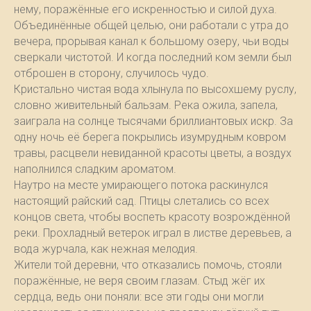
нему, поражённые его искренностью и силой духа.
Объединённые общей целью, они работали с утра до
вечера, прорывая канал к большому озеру, чьи воды
сверкали чистотой. И когда последний ком земли был
отброшен в сторону, случилось чудо.
Кристально чистая вода хлынула по высохшему руслу,
словно живительный бальзам. Река ожила, запела,
заиграла на солнце тысячами бриллиантовых искр. За
одну ночь её берега покрылись изумрудным ковром
травы, расцвели невиданной красоты цветы, а воздух
наполнился сладким ароматом.
Наутро на месте умирающего потока раскинулся
настоящий райский сад. Птицы слетались со всех
концов света, чтобы воспеть красоту возрождённой
реки. Прохладный ветерок играл в листве деревьев, а
вода журчала, как нежная мелодия.
Жители той деревни, что отказались помочь, стояли
поражённые, не веря своим глазам. Стыд жёг их
сердца, ведь они поняли: все эти годы они могли