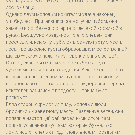
умели уходить от чужих глаз, словно растворяясь в
лесной чаще.
Однако двум молодым искателям удача наконец
улыбнулась. Притаившись за могучим дубом, они
заметили согбенного старца с плетеной корзиной в
руках. Бесшумно крадучись по его следам, они
проследили, как он углубился в самую густую часть
леса, где высокие кусты образовывали естественный
шатер — живую палатку из переплетенных ветвей.
Старец скрылся в этом зеленом убежище, а
чужеземцы замерли в ожидании. Вскоре он вышел с
корзиной, наполненной лишь горстью алых ягод, и
неторопливо направился в сторону деревни. Сердца
искателей забились от радости — тайна была
раскрыта!
Едва старец скрылся из виду, молодые люди
бросились к заветному месту. Раздвинув ветви, они
попали в настоящий рай: перед ними открылась
поляна, усыпанная кустами, которые буквально
ломились от спелых ягод. Плоды висели гроздьями,