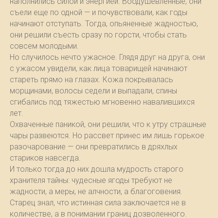
наполнились силой и энергией. Воодушевленные, они
съели еще по одной — и почувствовали, как годы
начинают отступать. Тогда, опьяненные жадностью,
они решили съесть сразу по горсти, чтобы стать
совсем молодыми.
Но случилось нечто ужасное. Глядя друг на друга, они
с ужасом увидели, как лица товарищей начинают
стареть прямо на глазах. Кожа покрывалась
морщинами, волосы седели и выпадали, спины
сгибались под тяжестью мгновенно навалившихся
лет.
Охваченные паникой, они решили, что к утру страшные
чары развеются. Но рассвет принес им лишь горькое
разочарование — они превратились в дряхлых
стариков навсегда.
И только тогда до них дошла мудрость старого
хранителя тайны: чудесные ягоды требуют не
жадности, а меры, не алчности, а благоговения.
Старец знал, что истинная сила заключается не в
количестве, а в понимании границ дозволенного.