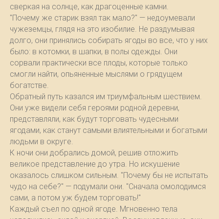
сверкая на солнце, как драгоценные камни.
"Почему же старик взял так мало?" — недоумевали
чужеземцы, глядя на это изобилие. Не раздумывая
долго, они принялись собирать ягоды во все, что у них
было: в котомки, в шапки, в полы одежды. Они
сорвали практически все плоды, которые только
смогли найти, опьяненные мыслями о грядущем
богатстве.
Обратный путь казался им триумфальным шествием.
Они уже видели себя героями родной деревни,
представляли, как будут торговать чудесными
ягодами, как станут самыми влиятельными и богатыми
людьми в округе.
К ночи они добрались домой, решив отложить
великое представление до утра. Но искушение
оказалось слишком сильным. "Почему бы не испытать
чудо на себе?" — подумали они. "Сначала омолодимся
сами, а потом уж будем торговать!"
Каждый съел по одной ягоде. Мгновенно тела