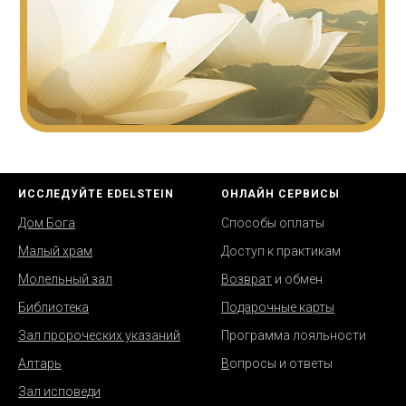
ИССЛЕДУЙТЕ EDELSTEIN
ОНЛАЙН СЕРВИСЫ
Дом Бога
Способы оплаты
Малый храм
Д
оступ к практикам
Молельный зал
Возврат
и обмен
Библиотека
Подарочные карты
Зал пророческих указаний
Программа лояльности
Алтарь
В
опросы и ответы
Зал исповеди