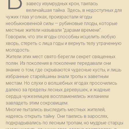
завесу изумрудных крон, таилась
величайшая тайна. Здесь, в недоступных для
чужих глаз уголках, произрастали ягоды
необыкновенной силы — рубиновые плоды, которые
местные жители называли "дарами времени".
Говорили, что эти ягоды способны исцелить любую
хворь, стереть с лица годы и вернуть телу утраченную
молодость.
Жители этих мест свято берегли секрет священных
полян. Из поколения в поколение передавали они
знание о том, где скрываются чудесные кусты, и лишь
избранные старейшины знали тропы к заветным
местам. Но слухи о волшебных ягодах просочились
далеко за пределы лесных деревушек, и жадные
сердца чужеземцев воспламенились желанием
завладеть этим сокровищем.
Многие пытались выследить местных жителей,
надеясь открыть тайну. Они таились в зарослях,
подкрадывались по лесным тропам, но мудрые старцы