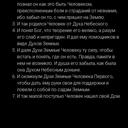
познал он как это быть Человеком,
преисполненным боли и страданий от незнания,
ибо забыл он то, с чем пришел на Землю.
И так родился Человек от Духа Небесного.
И понял Бог, что творение его велико, а разум
его слаб и непригоден. И дал ему помощников в
виде Духов Земных.
И дали Духи Земные Человеку ту силу, чтобы
встать и понять, где он есть. Правда, памяти в
нем не возникло. И душа его забыла, как была
она Духом Небесным доныне.
И окликнули Духи Земные Человека Первого,
чтобы дать ему руки свои для поддержки и
повели с собой по садам Земным.
И так малой поступью Человек нашел свой Дом.