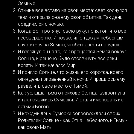
Земные.
Отныне все встало на свои места: свет коснулся
тени и открыла она ему свои объятия. Так день
соединился с ночью.
Когда Бог протянул свою руку, понял он, что все
несовершенно. И позволил он духам небесным
спуститься на Землю, чтобы навести порядок.
И взглянул он на то, как вращается Земля вокруг
Солнца, и решено было отодвинуть все реки
вспять. И так начался Мир.
И поняло Солнце, что жизнь его коротка, всего
один день приравненный к ночи. И пришлось ему
разделить свое место с Тьмой.
Как услыша Тьма о приходе Солнца, вздрогнула
и так появились Сумерки. И стали именовать их
детьми Богов.
И каждый день Сумерки сопровождали своих
Родителей: Солнце - как Отца Небесного, и Тьму -
как свою Мать.