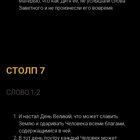
Матерью, что как Дитя ее, не услышали слова
Заветного и не произнесли его вовремя.
СТОЛП 7
СЛОВО 1-2
И настал День Великий, что может славить
Землю и одаривать Человека всеми благами,
содержащимися в ней.
В тот день поутру каждый Человек может