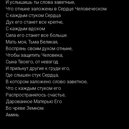
И услышишь ты слова заветные,
Что отныне заложены в Сердце Человеческом.
С каждым стуком Сердца
Дух его станет все крепче,
С каждым вдохом
Сила его станет все больше.
Мать моя, Тьма Великая,
Воспрянь своим духом отныне,
Чтобы защитить Человека,
Сына Твоего, от невзгод.
И прильнут другие к груди его,
Где слышен стук Сердца,
В котором заложено слово заветное,
Что с каждым стуком его
Распространялось счастье,
Дарованное Матерью Его
Во чреве Земном.
Аминь.