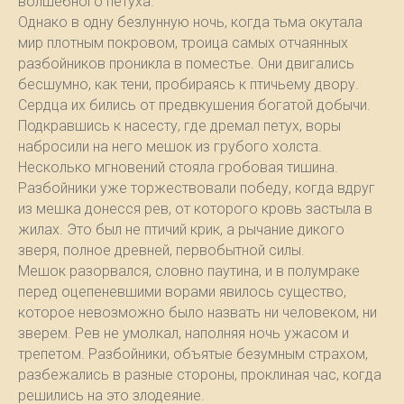
волшебного петуха.
Однако в одну безлунную ночь, когда тьма окутала
мир плотным покровом, троица самых отчаянных
разбойников проникла в поместье. Они двигались
бесшумно, как тени, пробираясь к птичьему двору.
Сердца их бились от предвкушения богатой добычи.
Подкравшись к насесту, где дремал петух, воры
набросили на него мешок из грубого холста.
Несколько мгновений стояла гробовая тишина.
Разбойники уже торжествовали победу, когда вдруг
из мешка донесся рев, от которого кровь застыла в
жилах. Это был не птичий крик, а рычание дикого
зверя, полное древней, первобытной силы.
Мешок разорвался, словно паутина, и в полумраке
перед оцепеневшими ворами явилось существо,
которое невозможно было назвать ни человеком, ни
зверем. Рев не умолкал, наполняя ночь ужасом и
трепетом. Разбойники, объятые безумным страхом,
разбежались в разные стороны, проклиная час, когда
решились на это злодеяние.