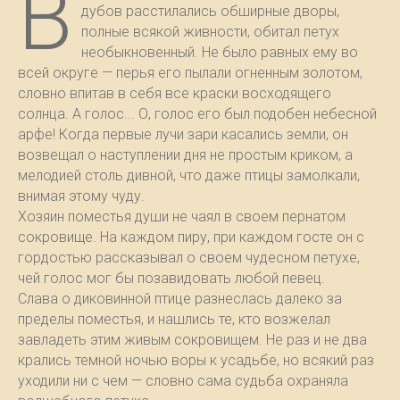
В
дубов расстилались обширные дворы,
полные всякой живности, обитал петух
необыкновенный. Не было равных ему во
всей округе — перья его пылали огненным золотом,
словно впитав в себя все краски восходящего
солнца. А голос... О, голос его был подобен небесной
арфе! Когда первые лучи зари касались земли, он
возвещал о наступлении дня не простым криком, а
мелодией столь дивной, что даже птицы замолкали,
внимая этому чуду.
Хозяин поместья души не чаял в своем пернатом
сокровище. На каждом пиру, при каждом госте он с
гордостью рассказывал о своем чудесном петухе,
чей голос мог бы позавидовать любой певец.
Слава о диковинной птице разнеслась далеко за
пределы поместья, и нашлись те, кто возжелал
завладеть этим живым сокровищем. Не раз и не два
крались темной ночью воры к усадьбе, но всякий раз
уходили ни с чем — словно сама судьба охраняла