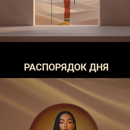
КАЛЕНДАРЬ
АВГУСТ
ВС
ПН
ВТ
СР
ЧТ
ПТ
СБ
26
27
28
29
30
31
1
2
3
4
5
6
7
8
9
10
11
12
13
14
15