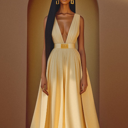
16
17
18
19
20
21
22
23
24
25
26
27
28
29
30
31
1
2
3
4
5
▇
БОЖЕСТВЕННЫЕ ДНИ
▇
ЖРЕЧЕСКИЕ ДНИ ИСПОЛНЕНИЯ ВОЛИ
БОГА
▇ НЕДЕЛЬНЫЕ ТРАПЕЗЫ